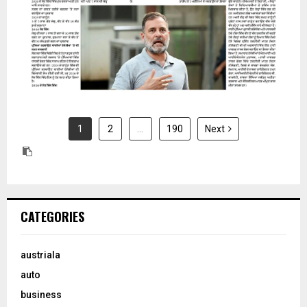
1
2
…
190
Next
CATEGORIES
austriala
auto
business