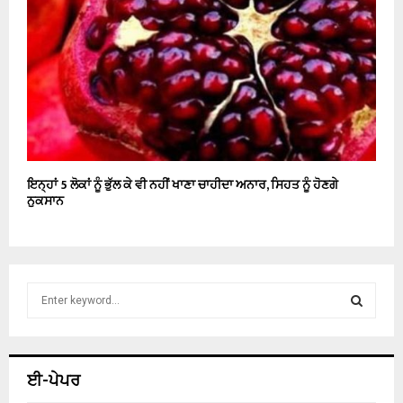
ਇਨ੍ਹਾਂ 5 ਲੋਕਾਂ ਨੂੰ ਭੁੱਲ ਕੇ ਵੀ ਨਹੀਂ ਖਾਣਾ ਚਾਹੀਦਾ ਅਨਾਰ, ਸਿਹਤ ਨੂੰ ਹੋਣਗੇ
ਨੁਕਸਾਨ
S
e
a
S
r
c
E
ਈ-ਪੇਪਰ
h