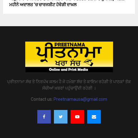
ਮਹੀਨੇ ਅਦਾਲਤ ‘ਚ ਚਾਰਜਸ਼ੀਟ ਹੋਵੇਗੀ ਦਾਖ਼ਲ
ਪ੍ਰੀਤਨਾਮਾ ਸੱਚ ਤੇ ਨਿਰਪੱਖ ਕਲਮ ਹੈ ਜੋ ਹਮੇਸ਼ਾ ਸੱਚ ਤੇ ਕਾਇਮ ਰਹੇਗੀ ਤੇ ਪਾਠਕਾਂ ਤੱਕ
ਸੱਚੀਆਂ ਖ਼ਬਰਾਂ ਪਹੁੰਚਾਉਂਦੀ ਰਹੇਗੀ ।
Contact us:
Preetnamausa@gmail.com