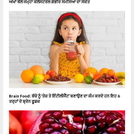
ਅੱਖਾਂ ਥੱਲੇ ਜਮ੍ਹਾ ਕੋਲੈਸਟਰੋਲ ਗੰਭੀਰ ਸਮੱਸਿਆ ਦਾ ਸੰਕੇਤ
Brain Food: ਬੱਚੇ ਨੂੰ ‘ਤੇਜ਼ ਤੇ ਇੰਟੀਲੀਜੈਂਟ’ ਬਣਾਉਣ ਦਾ ਕੰਮ ਕਰਦੇ ਹਨ ਇਹ 6
ਤਰ੍ਹਾਂ ਦੇ ਬ੍ਰੇਨ ਫੂਡਜ਼