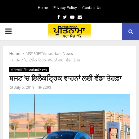
Home
Privacy Policy
Contact Us
Facebook
Twitter
Youtube
Email
PRIMARY
MENU
Home
ਖਾਸ-ਖਬਰਾਂ/Important News
ਬਜਟ ‘ਚ ਇਲੈਕਟ੍ਰਿਕ ਵਾਹਨਾਂ ਲਈ ਵੱਡਾ ਤੋਹਫ਼ਾ
ਖਾਸ-ਖਬਰਾਂ/Important News
ਬਜਟ ‘ਚ ਇਲੈਕਟ੍ਰਿਕ ਵਾਹਨਾਂ ਲਈ ਵੱਡਾ ਤੋਹਫ਼ਾ
July 5, 2019
2293