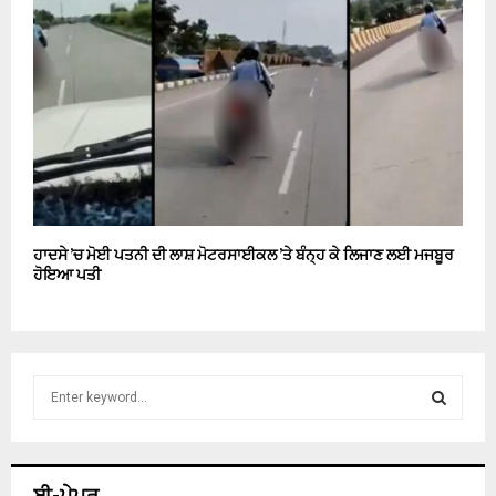
ਹਾਦਸੇ ’ਚ ਮੋਈ ਪਤਨੀ ਦੀ ਲਾਸ਼ ਮੋਟਰਸਾਈਕਲ ’ਤੇ ਬੰਨ੍ਹ ਕੇ ਲਿਜਾਣ ਲਈ ਮਜਬੂਰ
ਹੋਇਆ ਪਤੀ
S
e
a
S
r
c
E
ਈ-ਪੇਪਰ