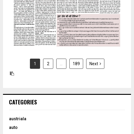
1
2
…
189
Next
CATEGORIES
austriala
auto