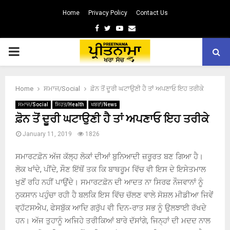
Home
Privacy Policy
Contact Us
Facebook
Twitter
Youtube
Email
PRIMARY
MENU
Home
ਸਮਾਜ/Social
ਫ਼ੋਨ ਤੋਂ ਦੂਰੀ ਘਟਾਉਣੀ ਹੈ ਤਾਂ ਅਪਣਾਓ ਇਹ ਤਰੀਕੇ
ਸਮਾਜ/Social
ਸਿਹਤ/Health
ਖਬਰਾਂ/News
ਫ਼ੋਨ ਤੋਂ ਦੂਰੀ ਘਟਾਉਣੀ ਹੈ ਤਾਂ ਅਪਣਾਓ ਇਹ ਤਰੀਕੇ
January 11, 2019
1826
ਸਮਾਰਟਫ਼ੋਨ ਅੱਜ ਕੱਲ੍ਹ ਲੋਕਾਂ ਦੀਆਂ ਬੁਨਿਆਦੀ ਜ਼ਰੂਰਤ ਬਣ ਗਿਆ ਹੈ।
ਲੋਕ ਖਾਂਦੇ, ਪੀਂਦੇ, ਸੌਣ ਇੱਥੋਂ ਤਕ ਕਿ ਬਾਥਰੂਮ ਵਿੱਚ ਵੀ ਇਸ ਦੇ ਇਸੇਤਮਾਲ
ਖੁਣੋਂ ਰਹਿ ਨਹੀਂ ਪਾਉਂਦੇ। ਸਮਾਰਟਫ਼ੋਨ ਦੀ ਆਦਤ ਨਾ ਸਿਰਫ ਨੌਜਵਾਨਾਂ ਨੂੰ
ਨੁਕਸਾਨ ਪਹੁੰਚਾ ਰਹੀ ਹੈ ਬਲਕਿ ਇਸ ਵਿੱਚ ਚੱਲਣ ਵਾਲੇ ਸੋਸ਼ਲ ਮੀਡੀਆ ਜਿਵੇਂ
ਵ੍ਹੱਟਸਐਪ, ਫੇਸਬੁੱਕ ਆਦਿ ਗਰੁੱਪ ਵੀ ਦਿਨ-ਰਾਤ ਸਭ ਨੂੰ ਉਲਝਾਈ ਰੱਖਦੇ
ਹਨ। ਅੱਜ ਤੁਹਾਨੂੰ ਅਜਿਹੇ ਤਰੀਕਿਆਂ ਬਾਰੇ ਦੱਸਾਂਗੇ, ਜਿਨ੍ਹਾਂ ਦੀ ਮਦਦ ਨਾਲ