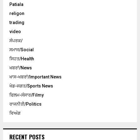
Patiala
religon
trading
video
ਸੰਪਰਕ/
ਸਮਾਜ/Social
ਸਿਹਤ/Health
ਖਬਰਾਂ/News
ਖਾਸ-ਖਬਰਾਂ/Important News
ਖੇਡ-ਜਗਤ/Sports News
ਫਿਲਮ-ਸੰਸਾਰ/Filmy
ਰਾਜਨੀਤੀ/Politics
ਵਿਅੰਗ
RECENT POSTS