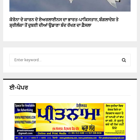
ਕੋਰੋਨਾ ਦੇ ਕਾਰਨ ਦੋ ਏਅਰਲਾਈਨਸ ਦਾ ਭਾਰਤ-ਪਾਕਿਸਤਾਨ, ਬੰਗਲਾਦੇਸ਼ ਤੇ
ਸ਼੍ਰੀਲੰਕਾ ਤੋਂ ਦੁਬਈ ਦੀਆਂ ਉਡਾਣਾ ਬੰਦ ਰੱਖਣ ਦਾ ਫ਼ੈਸਲਾ
S
e
a
S
r
c
E
ਈ-ਪੇਪਰ
h
f
A
o
r
R
:
C
H