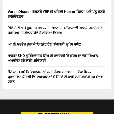
Varun Dhawan ਕਰਨਗੇ YRF ਦੀ ਪਹਿਲੀ Horror ਫ਼ਿਲਮ; ਅਭੈ ਪੰਨੂ ਹੋਣਗੇ
ਡਾਇਰੈਕਟਰ
PM ਮੋਦੀ ਅਤੇ ਸੁਖਬੀਰ ਬਾਦਲ ਦੀ ਮਿਲਣੀ ਮਗਰੋਂ ਅਕਾਲੀ-ਭਾਜਪਾ ਗਠਜੋੜ ਦੇ
ਚਰਚਿਆਂ ‘ਤੇ ਕੇਵਲ ਢਿੱਲੋਂ ਨੇ ਲਾਇਆ ਵਿਰਾਮ
ਆਪਣੇ ਮਤਭੇਦ ਭੁਲਾ ਕੇ ਇਕਜੁੱਟ ਹੋਣ ਕਾਂਗਰਸੀ: ਭੂਪੇਸ਼ ਬਘੇਲ
ਸਾਬਕਾ SHO ਗੁਰਿੰਦਰਜੀਤ ਸਿੰਘ ਦੀ ਹਵਾਲਗੀ ‘ਤੇ ਕੇਂਦਰ ਦਾ ਵੱਡਾ ਬਿਆਨ:
ਅਮਰੀਕਾ ਵੱਲੋਂ ਕੋਈ ਪਹੁੰਚ ਨਹੀਂ
ਕੈਨੇਡਾ ’ਚ ਫਸੇ ਵਿਦਿਆਰਥੀਆਂ ਲਈ ਪੰਜਾਬ ਸਰਕਾਰ ਦਾ ਵੱਡਾ ਫੈਸਲਾ:
ਪ੍ਰਭਾਵਿਤ ਪੰਜਾਬੀ ਵਿਦਿਆਰਥੀਆਂ ਦੇ ਹਿੱਤਾਂ ਦੀ ਰਾਖੀ ਲਈ ਕਰਾਂਗੇ ਹਰ ਸੰਭਵ
ਯਤਨ