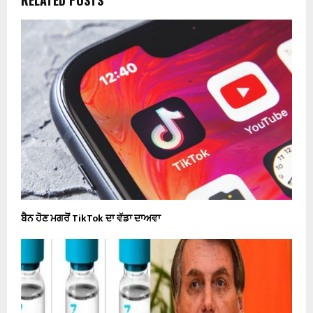
ਬੈਨ ਹੋਣ ਮਗਰੋਂ TikTok ਦਾ ਵੱਡਾ ਦਾਅਵਾ