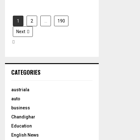
1
2
…
190
Next
CATEGORIES
austriala
auto
business
Chandighar
Education
English News