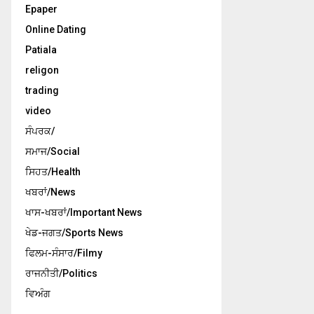
Epaper
Online Dating
Patiala
religon
trading
video
ਸੰਪਰਕ/
ਸਮਾਜ/Social
ਸਿਹਤ/Health
ਖਬਰਾਂ/News
ਖਾਸ-ਖਬਰਾਂ/Important News
ਖੇਡ-ਜਗਤ/Sports News
ਫਿਲਮ-ਸੰਸਾਰ/Filmy
ਰਾਜਨੀਤੀ/Politics
ਵਿਅੰਗ