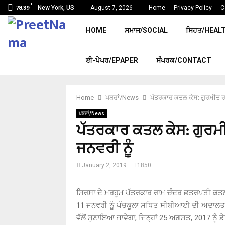
F
New York, US
August 7, 2026
Home
Privacy Policy
C
78.39
HOME
ਸਮਾਜ/SOCIAL
ਸਿਹਤ/HEAL
ਈ-ਪੇਪਰ/EPAPER
ਸੰਪਰਕ/CONTACT
Home
ਖਬਰਾਂ/News
ਪੱਤਰਕਾਰ ਕਤਲ ਕੇਸ: ਗੁਰਮੀਤ ਰਾਮ
ਖਬਰਾਂ/News
ਪੱਤਰਕਾਰ ਕਤਲ ਕੇਸ: ਗੁਰਮੀਤ 
ਜਨਵਰੀ ਨੂੰ
January 2, 2019
1850
ਸਿਰਸਾ ਦੇ ਮਰਹੂਮ ਪੱਤਰਕਾਰ ਰਾਮ ਚੰਦਰ ਛਤਰਪਤੀ ਕਤਲ ਕ
11 ਜਨਵਰੀ ਨੂੰ ਪੰਚਕੂਲਾ ਸਥਿਤ ਸੀਬੀਆਈ ਦੀ ਅਦਾਲਤ ਵੱ
ਵੱਲੋਂ ਸੁਣਾਇਆ ਜਾਵੇਗਾ, ਜਿਨ੍ਹਾਂ 25 ਅਗਸਤ, 2017 ਨੂੰ 