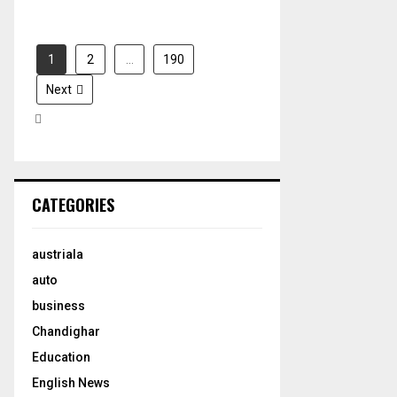
1
2
…
190
Next
CATEGORIES
austriala
auto
business
Chandighar
Education
English News