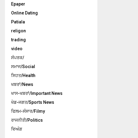
Epaper
Online Dating
Patiala
religon
trading
video
ਸੰਪਰਕ/
ਸਮਾਜ/Social
ਸਿਹਤ/Health
ਖਬਰਾਂ/News
ਖਾਸ-ਖਬਰਾਂ/Important News
ਖੇਡ-ਜਗਤ/Sports News
ਫਿਲਮ-ਸੰਸਾਰ/Filmy
ਰਾਜਨੀਤੀ/Politics
ਵਿਅੰਗ