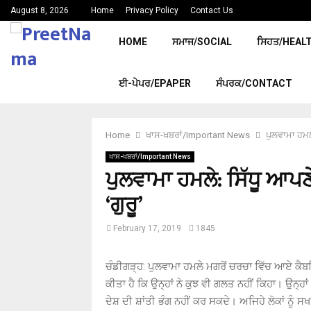
August 8, 2026
Home
Privacy Policy
Contact Us
HOME
ਸਮਾਜ/SOCIAL
ਸਿਹਤ/HEAL
ਈ-ਪੇਪਰ/EPAPER
ਸੰਪਰਕ/CONTACT
Home
ਖਾਸ-ਖਬਰਾਂ/Important News
ਪੁਲਵਾਮਾ ਹਮਲੇ
ਖਾਸ-ਖਬਰਾਂ/Important News
ਪੁਲਵਾਮਾ ਹਮਲੇ: ਸਿੱਧੂ ਆਪਣ
‘ਗੁਰੂ’
February 17, 2019
1845
ਚੰਡੀਗੜ੍ਹ: ਪੁਲਵਾਮਾ ਹਮਲੇ ਮਗਰੋਂ ਚਰਚਾ ਵਿੱਚ ਆਏ ਕੈਬ
ਕੀਤਾ ਹੈ ਕਿ ਉਨ੍ਹਾਂ ਨੇ ਕੁਝ ਵੀ ਗਲਤ ਨਹੀਂ ਕਿਹਾ। ਉਨ੍ਹਾ
ਦੇਸ਼ ਦੀ ਸ਼ਾਂਤੀ ਭੰਗ ਨਹੀਂ ਕਰ ਸਕਦੇ। ਅਜਿਹੇ ਲੋਕਾਂ ਨੂੰ 