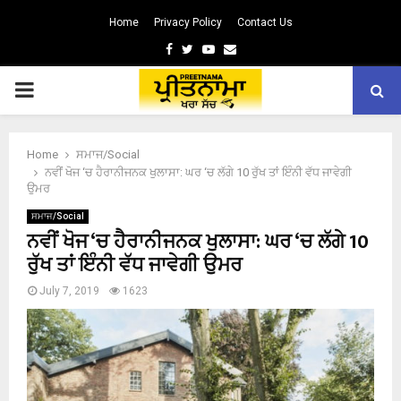
Home
Privacy Policy
Contact Us
Facebook
Twitter
Youtube
Email
PRIMARY
MENU
Home
ਸਮਾਜ/Social
ਨਵੀਂ ਖੋਜ ‘ਚ ਹੈਰਾਨੀਜਨਕ ਖੁਲਾਸਾ: ਘਰ ‘ਚ ਲੱਗੇ 10 ਰੁੱਖ ਤਾਂ ਇੰਨੀ ਵੱਧ ਜਾਵੇਗੀ
ਉਮਰ
ਸਮਾਜ/Social
ਨਵੀਂ ਖੋਜ ‘ਚ ਹੈਰਾਨੀਜਨਕ ਖੁਲਾਸਾ: ਘਰ ‘ਚ ਲੱਗੇ 10
ਰੁੱਖ ਤਾਂ ਇੰਨੀ ਵੱਧ ਜਾਵੇਗੀ ਉਮਰ
July 7, 2019
1623