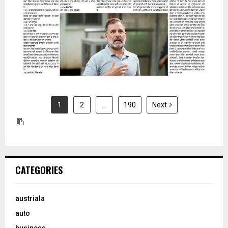
1
2
…
190
Next
CATEGORIES
austriala
auto