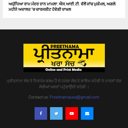
ਅਯੁੱਧਿਆ ਰਾਮ ਮੰਦਰ ਦਾਨ ਮਾਮਲਾ: ਐਸ.ਆਈ.ਟੀ. ਵੱਲੋਂ ਜਾਂਚ ਮੁਕੰਮਲ, ਅਗਲੇ
ਮਹੀਨੇ ਅਦਾਲਤ ‘ਚ ਚਾਰਜਸ਼ੀਟ ਹੋਵੇਗੀ ਦਾਖ਼ਲ
ਪ੍ਰੀਤਨਾਮਾ ਸੱਚ ਤੇ ਨਿਰਪੱਖ ਕਲਮ ਹੈ ਜੋ ਹਮੇਸ਼ਾ ਸੱਚ ਤੇ ਕਾਇਮ ਰਹੇਗੀ ਤੇ ਪਾਠਕਾਂ ਤੱਕ
ਸੱਚੀਆਂ ਖ਼ਬਰਾਂ ਪਹੁੰਚਾਉਂਦੀ ਰਹੇਗੀ ।
Contact us:
Preetnamausa@gmail.com