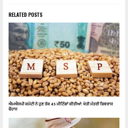
RELATED POSTS
ਐਮਐਸਪੀ ਕਮੇਟੀ ਨੇ ਹੁਣ ਤੱਕ 45 ਮੀਟਿੰਗਾਂ ਕੀਤੀਆਂ: ਖੇਤੀ ਮੰਤਰੀ ਸ਼ਿਵਰਾਜ
ਚੌਹਾਨ