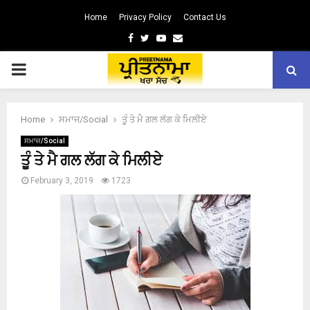
Home
Privacy Policy
Contact Us
Facebook
Twitter
Youtube
Email
PRIMARY
MENU
Home
ਸਮਾਜ/Social
ਤੂੰ ਤੇ ਮੈ ਗਲ ਲੱਗ ਕੇ ਮਿਲੀਏ
ਸਮਾਜ/Social
ਤੂੰ ਤੇ ਮੈ ਗਲ ਲੱਗ ਕੇ ਮਿਲੀਏ
February 3, 2019
1723