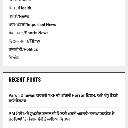
ਸਿਹਤ/Health
ਖਬਰਾਂ/News
ਖਾਸ-ਖਬਰਾਂ/Important News
ਖੇਡ-ਜਗਤ/Sports News
ਫਿਲਮ-ਸੰਸਾਰ/Filmy
ਰਾਜਨੀਤੀ/Politics
ਵਿਅੰਗ
RECENT POSTS
Varun Dhawan ਕਰਨਗੇ YRF ਦੀ ਪਹਿਲੀ Horror ਫ਼ਿਲਮ; ਅਭੈ ਪੰਨੂ ਹੋਣਗੇ
ਡਾਇਰੈਕਟਰ
PM ਮੋਦੀ ਅਤੇ ਸੁਖਬੀਰ ਬਾਦਲ ਦੀ ਮਿਲਣੀ ਮਗਰੋਂ ਅਕਾਲੀ-ਭਾਜਪਾ ਗਠਜੋੜ ਦੇ
ਚਰਚਿਆਂ ‘ਤੇ ਕੇਵਲ ਢਿੱਲੋਂ ਨੇ ਲਾਇਆ ਵਿਰਾਮ