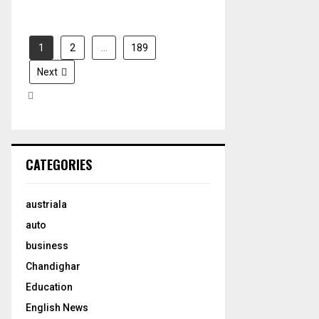
1
2
…
189
Next
CATEGORIES
austriala
auto
business
Chandighar
Education
English News