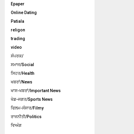
Epaper
Online Dating
Patiala
religon
trading
video
ਸੰਪਰਕ/
ਸਮਾਜ/Social
ਸਿਹਤ/Health
ਖਬਰਾਂ/News
ਖਾਸ-ਖਬਰਾਂ/Important News
ਖੇਡ-ਜਗਤ/Sports News
ਫਿਲਮ-ਸੰਸਾਰ/Filmy
ਰਾਜਨੀਤੀ/Politics
ਵਿਅੰਗ