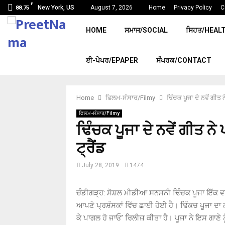
F
New York, US
August 7, 2026
Home
Privacy Policy
C
88.75
HOME
ਸਮਾਜ/SOCIAL
ਸਿਹਤ/HEAL
ਈ-ਪੇਪਰ/EPAPER
ਸੰਪਰਕ/CONTACT
Home
ਫਿਲਮ-ਸੰਸਾਰ/Filmy
ਢਿੰਚਕ ਪੂਜਾ ਦੇ ਨਵੇਂ ਗੀਤ 
ਫਿਲਮ-ਸੰਸਾਰ/Filmy
ਢਿੰਚਕ ਪੂਜਾ ਦੇ ਨਵੇਂ ਗੀਤ ਨ
ਟ੍ਰੈਂਡ
July 28, 2019
1474
ਚੰਡੀਗੜ੍ਹ: ਸੋਸ਼ਲ ਮੀਡੀਆ ਸਨਸਨੀ ਢਿੰਚਕ ਪੂਜਾ ਇੱਕ ਵਾ
ਆਪਣੇ ਪ੍ਰਸ਼ੰਸਕਾਂ ਵਿੱਚ ਛਾਈ ਹੋਈ ਹੈ। ਢਿੰਕਚ ਪੂਜਾ ਦਾ ਨਵ
ਕੇ ਪਾਗਲ ਹੋ ਜਾਓ’ ਰਿਲੀਜ਼ ਕੀਤਾ ਹੈ। ਪੂਜਾ ਨੇ ਇਸ ਗਾਣੇ