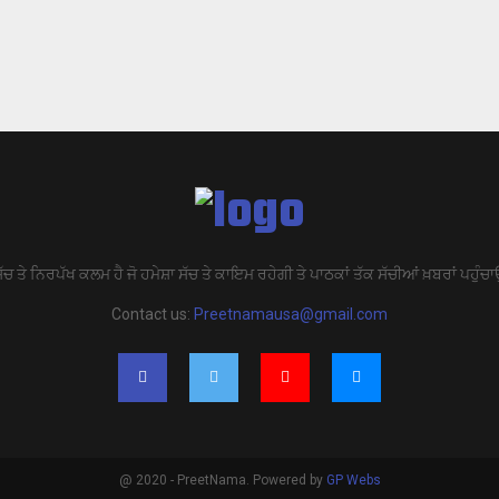
ੱਚ ਤੇ ਨਿਰਪੱਖ ਕਲਮ ਹੈ ਜੋ ਹਮੇਸ਼ਾ ਸੱਚ ਤੇ ਕਾਇਮ ਰਹੇਗੀ ਤੇ ਪਾਠਕਾਂ ਤੱਕ ਸੱਚੀਆਂ ਖ਼ਬਰਾਂ ਪਹੁੰਚਾ
Contact us:
Preetnamausa@gmail.com
@ 2020 - PreetNama. Powered by
GP Webs