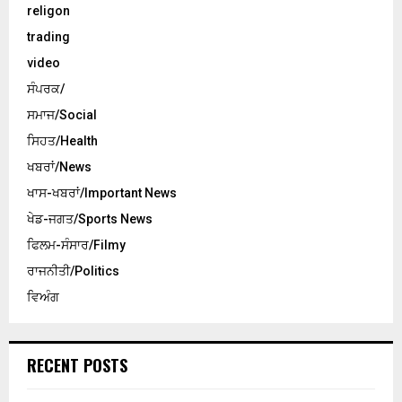
religon
trading
video
ਸੰਪਰਕ/
ਸਮਾਜ/Social
ਸਿਹਤ/Health
ਖਬਰਾਂ/News
ਖਾਸ-ਖਬਰਾਂ/Important News
ਖੇਡ-ਜਗਤ/Sports News
ਫਿਲਮ-ਸੰਸਾਰ/Filmy
ਰਾਜਨੀਤੀ/Politics
ਵਿਅੰਗ
RECENT POSTS