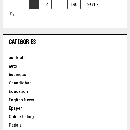
1
2
…
190
Next
CATEGORIES
austriala
auto
business
Chandighar
Education
English News
Epaper
Online Dating
Patiala