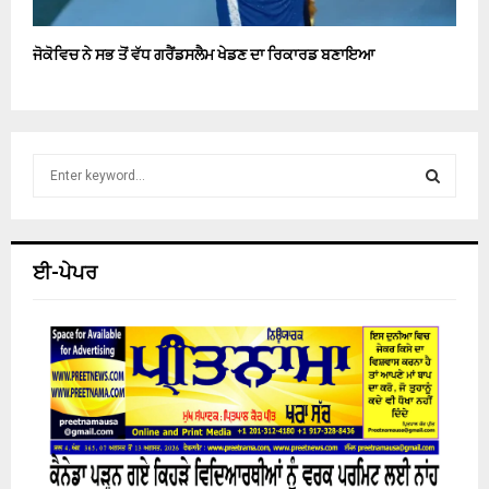
ਜੋਕੋਵਿਚ ਨੇ ਸਭ ਤੋਂ ਵੱਧ ਗਰੈਂਡਸਲੈਮ ਖੇਡਣ ਦਾ ਰਿਕਾਰਡ ਬਣਾਇਆ
S
e
a
S
r
c
E
ਈ-ਪੇਪਰ
h
f
A
o
r
R
:
C
H