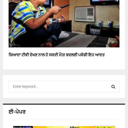
ਜ਼ਿਆਦਾ ਟੀਵੀ ਦੇਖਣ ਨਾਲ ਹੋ ਸਕਦੀ ਮੌਤ! ਬਦਲਣੀ ਪਵੇਗੀ ਇਹ ਆਦਤ
S
e
a
S
r
c
E
ਈ-ਪੇਪਰ
h
f
A
o