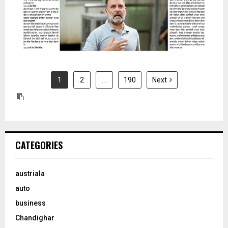
1
2
…
190
Next
CATEGORIES
austriala
auto
business
Chandighar