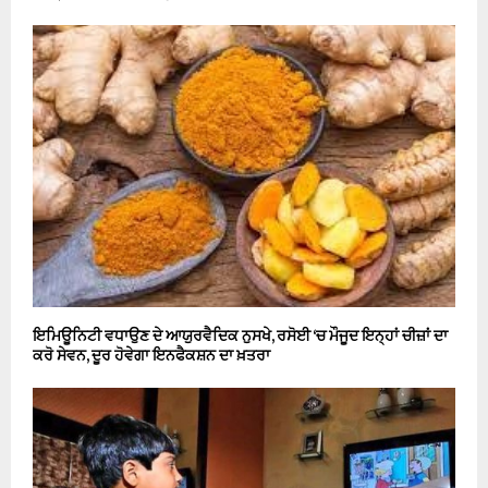
ਇਮਿਊਨਿਟੀ ਵਧਾਉਣ ਦੇ ਆਯੁਰਵੈਦਿਕ ਨੁਸਖੇ, ਰਸੋਈ ‘ਚ ਮੌਜੂਦ ਇਨ੍ਹਾਂ ਚੀਜ਼ਾਂ ਦਾ
ਕਰੋ ਸੇਵਨ, ਦੂਰ ਹੋਵੇਗਾ ਇਨਫੈਕਸ਼ਨ ਦਾ ਖ਼ਤਰਾ