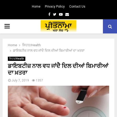
Home
Privacy Policy
Contact Us
Facebook
Twitter
Youtube
Email
PRIMARY
MENU
Home
ਸਿਹਤ/Health
ਡਾਇਬਟੀਜ਼ ਨਾਲ ਵਧ ਜਾਂਦੈ ਦਿਲ ਦੀਆਂ ਬਿਮਾਰੀਆਂ ਦਾ ਖ਼ਤਰਾ
ਸਿਹਤ/Health
ਡਾਇਬਟੀਜ਼ ਨਾਲ ਵਧ ਜਾਂਦੈ ਦਿਲ ਦੀਆਂ ਬਿਮਾਰੀਆਂ
ਦਾ ਖ਼ਤਰਾ
July 7, 2019
1357