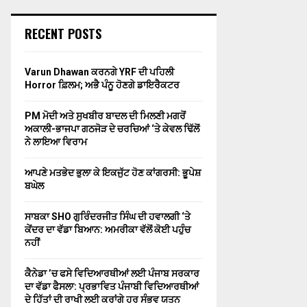
RECENT POSTS
Varun Dhawan ਕਰਨਗੇ YRF ਦੀ ਪਹਿਲੀ
Horror ਫ਼ਿਲਮ; ਅਭੈ ਪੰਨੂ ਹੋਣਗੇ ਡਾਇਰੈਕਟਰ
PM ਮੋਦੀ ਅਤੇ ਸੁਖਬੀਰ ਬਾਦਲ ਦੀ ਮਿਲਣੀ ਮਗਰੋਂ
ਅਕਾਲੀ-ਭਾਜਪਾ ਗਠਜੋੜ ਦੇ ਚਰਚਿਆਂ ‘ਤੇ ਕੇਵਲ ਢਿੱਲੋਂ
ਨੇ ਲਾਇਆ ਵਿਰਾਮ
ਆਪਣੇ ਮਤਭੇਦ ਭੁਲਾ ਕੇ ਇਕਜੁੱਟ ਹੋਣ ਕਾਂਗਰਸੀ: ਭੂਪੇਸ਼
ਬਘੇਲ
ਸਾਬਕਾ SHO ਗੁਰਿੰਦਰਜੀਤ ਸਿੰਘ ਦੀ ਹਵਾਲਗੀ ‘ਤੇ
ਕੇਂਦਰ ਦਾ ਵੱਡਾ ਬਿਆਨ: ਅਮਰੀਕਾ ਵੱਲੋਂ ਕੋਈ ਪਹੁੰਚ
ਨਹੀਂ
ਕੈਨੇਡਾ ’ਚ ਫਸੇ ਵਿਦਿਆਰਥੀਆਂ ਲਈ ਪੰਜਾਬ ਸਰਕਾਰ
ਦਾ ਵੱਡਾ ਫੈਸਲਾ: ਪ੍ਰਭਾਵਿਤ ਪੰਜਾਬੀ ਵਿਦਿਆਰਥੀਆਂ
ਦੇ ਹਿੱਤਾਂ ਦੀ ਰਾਖੀ ਲਈ ਕਰਾਂਗੇ ਹਰ ਸੰਭਵ ਯਤਨ