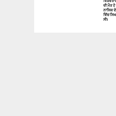
ਵਿਸ਼ਵਰਾਜ
ਦੀ ਮੌਤ 
ਨਾਸਿਕ ਦ
ਵਿੱਚ ਸਿ
ਸੀ।