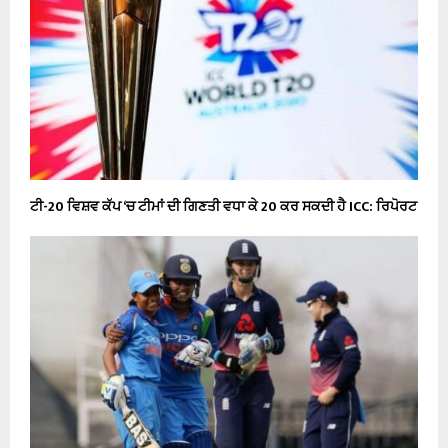
ਟੀ-20 ਵਿਸ਼ਵ ਕੱਪ ‘ਚ ਟੀਮਾਂ ਦੀ ਗਿਣਤੀ ਵਧਾ ਕੇ 20 ਕਰ ਸਕਦੀ ਹੈ ICC: ਰਿਪੋਰਟ