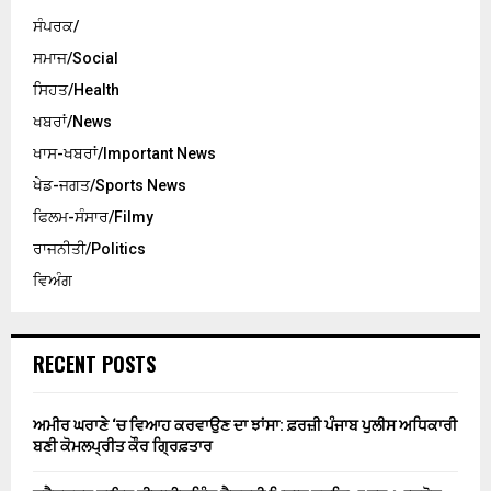
ਸੰਪਰਕ/
ਸਮਾਜ/Social
ਸਿਹਤ/Health
ਖਬਰਾਂ/News
ਖਾਸ-ਖਬਰਾਂ/Important News
ਖੇਡ-ਜਗਤ/Sports News
ਫਿਲਮ-ਸੰਸਾਰ/Filmy
ਰਾਜਨੀਤੀ/Politics
ਵਿਅੰਗ
RECENT POSTS
ਅਮੀਰ ਘਰਾਣੇ ‘ਚ ਵਿਆਹ ਕਰਵਾਉਣ ਦਾ ਝਾਂਸਾ: ਫ਼ਰਜ਼ੀ ਪੰਜਾਬ ਪੁਲੀਸ ਅਧਿਕਾਰੀ
ਬਣੀ ਕੋਮਲਪ੍ਰੀਤ ਕੌਰ ਗ੍ਰਿਫ਼ਤਾਰ