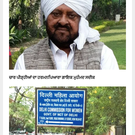
ਚਾਰ ਪੀੜ੍ਹੀਆਂ ਦਾ ਹਰਮਨਪਿਆਰਾ ਗਾਇਕ ਮੁਹੰਮਦ ਸਦੀਕ