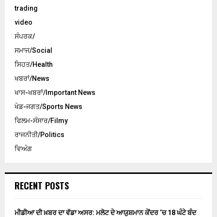
trading
video
ਸੰਪਰਕ/
ਸਮਾਜ/Social
ਸਿਹਤ/Health
ਖਬਰਾਂ/News
ਖਾਸ-ਖਬਰਾਂ/Important News
ਖੇਡ-ਜਗਤ/Sports News
ਫਿਲਮ-ਸੰਸਾਰ/Filmy
ਰਾਜਨੀਤੀ/Politics
ਵਿਅੰਗ
RECENT POSTS
ਮੀਡੀਆ ਦੀ ਖ਼ਬਰ ਦਾ ਵੱਡਾ ਅਸਰ: ਮਲੋਟ ਦੇ ਆਯੁਸ਼ਮਾਨ ਕੇਂਦਰ ‘ਚ 18 ਘੰਟੇ ਬੰਦ