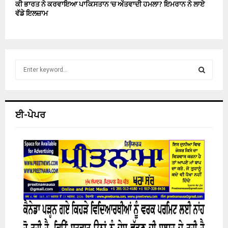
ਕੀ ਭਾਰਤ ਨੇ ਕਰਵਾਇਆ ਪਾਕਿਸਤਾਨ ‘ਚ ਅੱਤਵਾਦੀ ਹਮਲਾ? ਇਮਰਾਨ ਨੇ ਲਾਏ
ਵੱਡੇ ਇਲਜ਼ਾਮ
S
e
a
S
r
c
E
ਈ-ਪੇਪਰ
h
f
A
o
r
R
:
C
H