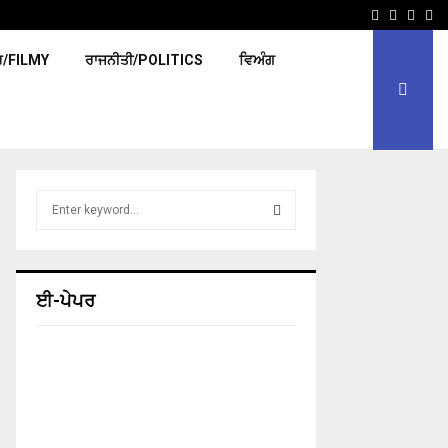
Facebook
Twitter
Yout
Em
ਰ/FILMY
ਰਾਜਨੀਤੀ/POLITICS
ਵਿਅੰਗ
S
e
a
S
r
c
E
ਈ-ਪੇਪਰ
h
f
A
o
r
R
:
C