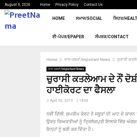
August 9, 2026
Home
Privacy Policy
Contact Us
HOME
ਸਮਾਜ/SOCIAL
ਸਿਹਤ/HEAL
ਈ-ਪੇਪਰ/EPAPER
ਸੰਪਰਕ/CONTACT
Home
ਖਾਸ-ਖਬਰਾਂ/Important News
ਚੁਰਾਸੀ ਕਤਲੇ
ਖਾਸ-ਖਬਰਾਂ/Important News
ਚੁਰਾਸੀ ਕਤਲੇਆਮ ਦੇ ਨੌਂ ਦ
ਹਾਈਕੋਰਟ ਦਾ ਫੈਸਲਾ
April 30, 2019
1844
ਨਵੀਂ ਦਿੱਲੀ: ਸੁਪਰੀਮ ਕੋਰਟ ਨੇ ਸਬੂਤਾਂ ਦੀ ਘਾਟ ਦੇ ਕਾਰ
ਉਕਤ ਵਿਅਕਤੀਆਂ ਨੂੰ ਤ੍ਰਿਲੋਕਪੁਰੀ ਇਲਾਕੇ ਵਿੱਚ ਅੱਗ
ਇਨ੍ਹਾਂ ਨੂੰ ਬਰੀ ਕਰ ਦਿੱਤਾ ਹੈ।