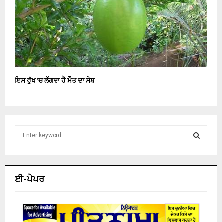
ਇਸ ਰੁੱਖ ‘ਚ ਲੱਗਦਾ ਹੈ ਮੌਤ ਦਾ ਸੇਬ
S
e
a
S
r
c
E
ਈ-ਪੇਪਰ
h
f
A
o
r
R