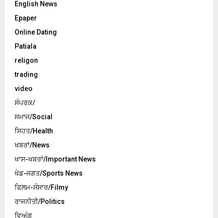
English News
Epaper
Online Dating
Patiala
religon
trading
video
ਸੰਪਰਕ/
ਸਮਾਜ/Social
ਸਿਹਤ/Health
ਖਬਰਾਂ/News
ਖਾਸ-ਖਬਰਾਂ/Important News
ਖੇਡ-ਜਗਤ/Sports News
ਫਿਲਮ-ਸੰਸਾਰ/Filmy
ਰਾਜਨੀਤੀ/Politics
ਵਿਅੰਗ