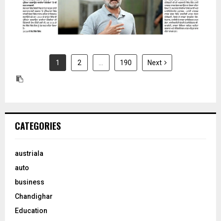
1
2
…
190
Next
CATEGORIES
austriala
auto
business
Chandighar
Education