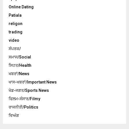
Online Dating
Patiala
religon
trading
video
ਸੰਪਰਕ/
ਸਮਾਜ/Social
ਸਿਹਤ/Health
ਖਬਰਾਂ/News
ਖਾਸ-ਖਬਰਾਂ/Important News
ਖੇਡ-ਜਗਤ/Sports News
ਫਿਲਮ-ਸੰਸਾਰ/Filmy
ਰਾਜਨੀਤੀ/Politics
ਵਿਅੰਗ