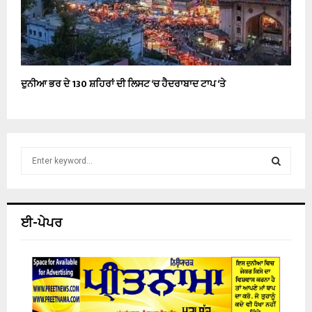
ਦੁਨੀਆ ਭਰ ਦੇ 130 ਸ਼ਹਿਰਾਂ ਦੀ ਲਿਸਟ ‘ਚ ਹੈਦਰਾਬਾਦ ਟਾਪ ‘ਤੇ
S
e
a
S
r
c
E
ਈ-ਪੇਪਰ
h
f
A
o
r
R
:
C