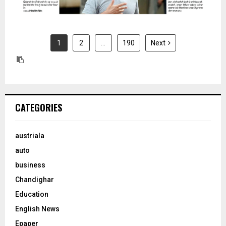
1
2
…
190
Next
CATEGORIES
austriala
auto
business
Chandighar
Education
English News
Epaper