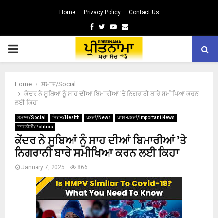
Home
Privacy Policy
Contact Us
Facebook
Twitter
Youtube
Email
PRIMARY
MENU
Home
ਸਮਾਜ/Social
ਕੇਂਦਰ ਨੇ ਸੂਬਿਆਂ ਨੂੰ ਸਾਹ ਦੀਆਂ ਬਿਮਾਰੀਆਂ ’ਤੇ ਨਿਗਰਾਨੀ ਬਾਰੇ ਸਮੀਖਿਆ ਕਰਨ
ਲਈ ਕਿਹਾ
ਸਮਾਜ/Social
ਸਿਹਤ/Health
ਖਬਰਾਂ/News
ਖਾਸ-ਖਬਰਾਂ/Important News
ਰਾਜਨੀਤੀ/Politics
ਕੇਂਦਰ ਨੇ ਸੂਬਿਆਂ ਨੂੰ ਸਾਹ ਦੀਆਂ ਬਿਮਾਰੀਆਂ ’ਤੇ
ਨਿਗਰਾਨੀ ਬਾਰੇ ਸਮੀਖਿਆ ਕਰਨ ਲਈ ਕਿਹਾ
January 7, 2025
866