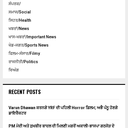
ਸੰਪਰਕ/
ਸਮਾਜ/Social
ਸਿਹਤ/Health
ਖਬਰਾਂ/News
ਖਾਸ-ਖਬਰਾਂ/Important News
ਖੇਡ-ਜਗਤ/Sports News
ਫਿਲਮ-ਸੰਸਾਰ/Filmy
ਰਾਜਨੀਤੀ/Politics
ਵਿਅੰਗ
RECENT POSTS
Varun Dhawan ਕਰਨਗੇ YRF ਦੀ ਪਹਿਲੀ Horror ਫ਼ਿਲਮ; ਅਭੈ ਪੰਨੂ ਹੋਣਗੇ
ਡਾਇਰੈਕਟਰ
PM ਮੋਦੀ ਅਤੇ ਸੁਖਬੀਰ ਬਾਦਲ ਦੀ ਮਿਲਣੀ ਮਗਰੋਂ ਅਕਾਲੀ-ਭਾਜਪਾ ਗਠਜੋੜ ਦੇ