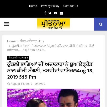
Home
Privacy Policy
Contact Us
Facebook
Twitter
Youtube
Email
PRIMARY
MENU
Home
ਫਿਲਮ-ਸੰਸਾਰ/Filmy
ਕੁੰਡਲੀ ਭਾਗਿਆ’ ਦੀ ਅਦਾਕਾਰਾ ਨੇ ਬੁਆਏਫ੍ਰੈਂਡ ਨਾਲ ਕੀਤੀ ਮੰਗਣੀ, ਤਸਵੀਰਾਂ
ਵਾਇਰਲAug 18, 2019 5:19 Pm
ਫਿਲਮ-ਸੰਸਾਰ/Filmy
ਕੁੰਡਲੀ ਭਾਗਿਆ’ ਦੀ ਅਦਾਕਾਰਾ ਨੇ ਬੁਆਏਫ੍ਰੈਂਡ
ਨਾਲ ਕੀਤੀ ਮੰਗਣੀ, ਤਸਵੀਰਾਂ ਵਾਇਰਲAug 18,
2019 5:19 Pm
August 18, 2019
2990