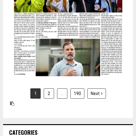
31 July 2026
1
2
…
190
Next
CATEGORIES