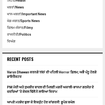
ਸਿਹਤ/Health
ਖਬਰਾਂ/News
ਖਾਸ-ਖਬਰਾਂ/Important News
ਖੇਡ-ਜਗਤ/Sports News
ਫਿਲਮ-ਸੰਸਾਰ/Filmy
ਰਾਜਨੀਤੀ/Politics
ਵਿਅੰਗ
RECENT POSTS
Varun Dhawan ਕਰਨਗੇ YRF ਦੀ ਪਹਿਲੀ Horror ਫ਼ਿਲਮ; ਅਭੈ ਪੰਨੂ ਹੋਣਗੇ
ਡਾਇਰੈਕਟਰ
PM ਮੋਦੀ ਅਤੇ ਸੁਖਬੀਰ ਬਾਦਲ ਦੀ ਮਿਲਣੀ ਮਗਰੋਂ ਅਕਾਲੀ-ਭਾਜਪਾ ਗਠਜੋੜ ਦੇ
ਚਰਚਿਆਂ ‘ਤੇ ਕੇਵਲ ਢਿੱਲੋਂ ਨੇ ਲਾਇਆ ਵਿਰਾਮ
ਆਪਣੇ ਮਤਭੇਦ ਭੁਲਾ ਕੇ ਇਕਜੁੱਟ ਹੋਣ ਕਾਂਗਰਸੀ: ਭੂਪੇਸ਼ ਬਘੇਲ