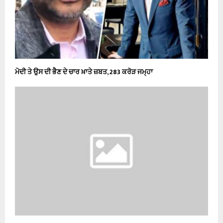
ਮੋਦੀ ਤੇ ਉਸ ਦੀ ਭੈਣ ਦੇ ਚਾਰ ਖ਼ਾਤੇ ਜ਼ਬਤ, 283 ਕਰੋੜ ਜਮ੍ਹਾ