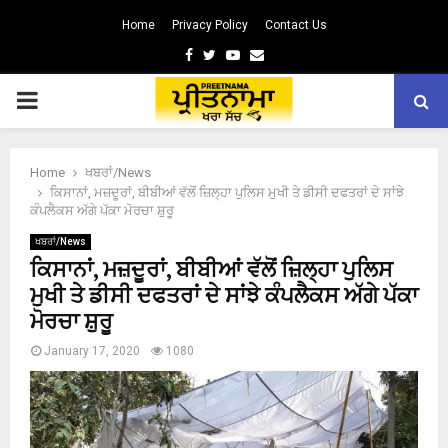
Home
Privacy Policy
Contact Us
Facebook
Twitter
Youtube
Email
PRIMARY
MENU
Home
ਖਬਰਾਂ/News
ਕਿਸਾਨਾਂ, ਮਜ਼ਦੂਰਾਂ, ਬੀਬੀਆਂ ਵੱਲੋਂ ਜ਼ਿਲ੍ਹਾ ਪੁਲਿਸ ਮੁਖੀ ਤੇ ਡੀਸੀ ਦਫਤਰਾਂ ਦੇ ਸਾਂਝੇ
ਕੰਪਲੈਕਸ ਅੱਗੇ ਪੱਕਾ ਮੋਰਚਾ ਸ਼ੁਰੂ
ਖਬਰਾਂ/News
ਕਿਸਾਨਾਂ, ਮਜ਼ਦੂਰਾਂ, ਬੀਬੀਆਂ ਵੱਲੋਂ ਜ਼ਿਲ੍ਹਾ ਪੁਲਿਸ
ਮੁਖੀ ਤੇ ਡੀਸੀ ਦਫਤਰਾਂ ਦੇ ਸਾਂਝੇ ਕੰਪਲੈਕਸ ਅੱਗੇ ਪੱਕਾ
ਮੋਰਚਾ ਸ਼ੁਰੂ
January 17, 2020
1080