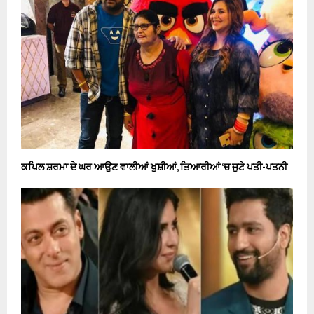
ਕਪਿਲ ਸ਼ਰਮਾ ਦੇ ਘਰ ਆਉਣ ਵਾਲੀਆਂ ਖੁਸ਼ੀਆਂ, ਤਿਆਰੀਆਂ ‘ਚ ਜੁਟੇ ਪਤੀ-ਪਤਨੀ