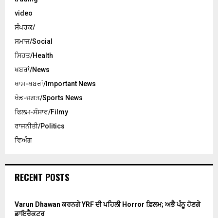
video
ਸੰਪਰਕ/
ਸਮਾਜ/Social
ਸਿਹਤ/Health
ਖਬਰਾਂ/News
ਖਾਸ-ਖਬਰਾਂ/Important News
ਖੇਡ-ਜਗਤ/Sports News
ਫਿਲਮ-ਸੰਸਾਰ/Filmy
ਰਾਜਨੀਤੀ/Politics
ਵਿਅੰਗ
RECENT POSTS
Varun Dhawan ਕਰਨਗੇ YRF ਦੀ ਪਹਿਲੀ Horror ਫ਼ਿਲਮ; ਅਭੈ ਪੰਨੂ ਹੋਣਗੇ
ਡਾਇਰੈਕਟਰ