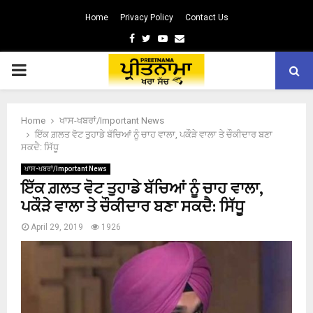
Home
Privacy Policy
Contact Us
Facebook
Twitter
Youtube
Email
PRIMARY
MENU
Home
ਖਾਸ-ਖਬਰਾਂ/Important News
ਇੱਕ ਗ਼ਲਤ ਵੋਟ ਤੁਹਾਡੇ ਬੱਚਿਆਂ ਨੂੰ ਚਾਹ ਵਾਲਾ, ਪਕੌੜੇ ਵਾਲਾ ਤੇ ਚੌਕੀਦਾਰ ਬਣਾ
ਸਕਦੈ: ਸਿੱਧੂ
ਖਾਸ-ਖਬਰਾਂ/Important News
ਇੱਕ ਗ਼ਲਤ ਵੋਟ ਤੁਹਾਡੇ ਬੱਚਿਆਂ ਨੂੰ ਚਾਹ ਵਾਲਾ,
ਪਕੌੜੇ ਵਾਲਾ ਤੇ ਚੌਕੀਦਾਰ ਬਣਾ ਸਕਦੈ: ਸਿੱਧੂ
April 29, 2019
1926