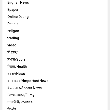
English News
Epaper
Online Dating
Patiala
religon
trading
video
ਸੰਪਰਕ/
ਸਮਾਜ/Social
ਸਿਹਤ/Health
ਖਬਰਾਂ/News
ਖਾਸ-ਖਬਰਾਂ/Important News
ਖੇਡ-ਜਗਤ/Sports News
ਫਿਲਮ-ਸੰਸਾਰ/Filmy
ਰਾਜਨੀਤੀ/Politics
ਵਿਅੰਗ