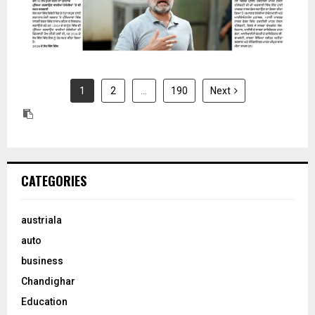
1
2
…
190
Next
CATEGORIES
austriala
auto
business
Chandighar
Education