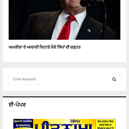
ਅਮਰੀਕਾ ਦੇ ਆਜ਼ਾਦੀ ਦਿਹਾੜੇ ਮੌਕੇ ਸਿੱਖਾਂ ਦੀ ਚੜ੍ਹਤ
S
e
a
S
r
c
E
ਈ-ਪੇਪਰ
h
f
A
o
r
R