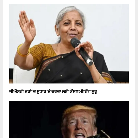
ਜੀਐੱਸਟੀ ਦਰਾਂ ’ਚ ਸੁਧਾਰ ’ਤੇ ਚਰਚਾ ਲਈ ਕੌਂਸਲ ਮੀਟਿੰਗ ਸ਼ੁਰੂ