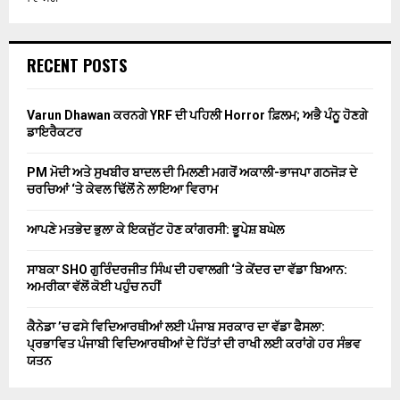
RECENT POSTS
Varun Dhawan ਕਰਨਗੇ YRF ਦੀ ਪਹਿਲੀ Horror ਫ਼ਿਲਮ; ਅਭੈ ਪੰਨੂ ਹੋਣਗੇ
ਡਾਇਰੈਕਟਰ
PM ਮੋਦੀ ਅਤੇ ਸੁਖਬੀਰ ਬਾਦਲ ਦੀ ਮਿਲਣੀ ਮਗਰੋਂ ਅਕਾਲੀ-ਭਾਜਪਾ ਗਠਜੋੜ ਦੇ
ਚਰਚਿਆਂ ‘ਤੇ ਕੇਵਲ ਢਿੱਲੋਂ ਨੇ ਲਾਇਆ ਵਿਰਾਮ
ਆਪਣੇ ਮਤਭੇਦ ਭੁਲਾ ਕੇ ਇਕਜੁੱਟ ਹੋਣ ਕਾਂਗਰਸੀ: ਭੂਪੇਸ਼ ਬਘੇਲ
ਸਾਬਕਾ SHO ਗੁਰਿੰਦਰਜੀਤ ਸਿੰਘ ਦੀ ਹਵਾਲਗੀ ‘ਤੇ ਕੇਂਦਰ ਦਾ ਵੱਡਾ ਬਿਆਨ:
ਅਮਰੀਕਾ ਵੱਲੋਂ ਕੋਈ ਪਹੁੰਚ ਨਹੀਂ
ਕੈਨੇਡਾ ’ਚ ਫਸੇ ਵਿਦਿਆਰਥੀਆਂ ਲਈ ਪੰਜਾਬ ਸਰਕਾਰ ਦਾ ਵੱਡਾ ਫੈਸਲਾ:
ਪ੍ਰਭਾਵਿਤ ਪੰਜਾਬੀ ਵਿਦਿਆਰਥੀਆਂ ਦੇ ਹਿੱਤਾਂ ਦੀ ਰਾਖੀ ਲਈ ਕਰਾਂਗੇ ਹਰ ਸੰਭਵ
ਯਤਨ