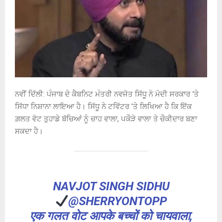
ਨਵੀਂ ਦਿੱਲੀ: ਪੰਜਾਬ ਦੇ ਕੈਬਨਿਟ ਮੰਤਰੀ ਨਵਜੋਤ ਸਿੱਧੂ ਨੇ ਮੋਦੀ ਸਰਕਾਰ ‘ਤੇ
ਸਿੱਧਾ ਨਿਸ਼ਾਨਾ ਲਾਇਆ ਹੈ। ਸਿੱਧੂ ਨੇ ਟਵਿੱਟਰ ‘ਤੇ ਲਿਖਿਆ ਹੈ ਕਿ ਇੱਕ
ਗ਼ਲਤ ਵੋਟ ਤੁਹਾਡੇ ਬੱਚਿਆਂ ਨੂੰ ਚਾਹ ਵਾਲਾ, ਪਕੌੜੇ ਵਾਲਾ ਤੇ ਚੌਕੀਦਾਰ ਬਣਾ
ਸਕਦਾ ਹੈ।
NAVJOT SINGH SIDHU
@SHERRYONTOPP
एक गलत वोट आपके बच्चों को चायवाला,