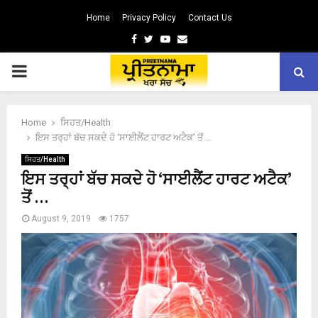
Home
Privacy Policy
Contact Us
Facebook
Twitter
Youtube
Email
PRIMARY
MENU
Home
ਸਿਹਤ/Health
ਇਸ ਤਰ੍ਹਾਂ ਬੱਚ ਸਕਦੇ ਹੋ ‘ਸਾਈਲੈਂਟ ਹਾਰਟ ਅਟੈਕ’ ਤੋਂ …
ਸਿਹਤ/Health
ਇਸ ਤਰ੍ਹਾਂ ਬੱਚ ਸਕਦੇ ਹੋ ‘ਸਾਈਲੈਂਟ ਹਾਰਟ ਅਟੈਕ’
ਤੋਂ …
August 9, 2019
1757