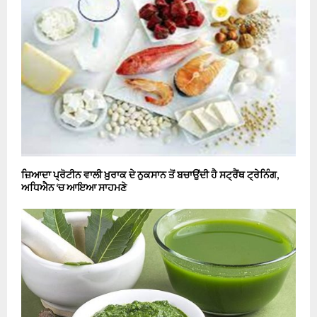
ਜ਼ਿਆਦਾ ਪ੍ਰੋਟੀਨ ਵਾਲੀ ਖ਼ੁਰਾਕ ਦੇ ਨੁਕਸਾਨ ਤੋਂ ਬਚਾਉਂਦੀ ਹੈ ਸਟ੍ਰੈਂਥ ਟ੍ਰੇਨਿੰਗ,
ਅਧਿਐਨ ‘ਚ ਆਇਆ ਸਾਹਮਣੇ