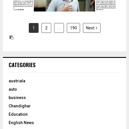
1
2
…
190
Next
CATEGORIES
austriala
auto
business
Chandighar
Education
English News