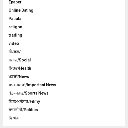
Epaper
Online Dating
Patiala
religon
trading
video
ਸੰਪਰਕ/
ਸਮਾਜ/Social
ਸਿਹਤ/Health
ਖਬਰਾਂ/News
ਖਾਸ-ਖਬਰਾਂ/Important News
ਖੇਡ-ਜਗਤ/Sports News
ਫਿਲਮ-ਸੰਸਾਰ/Filmy
ਰਾਜਨੀਤੀ/Politics
ਵਿਅੰਗ