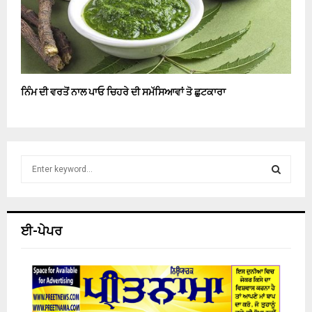
ਨਿੰਮ ਦੀ ਵਰਤੋਂ ਨਾਲ ਪਾਓ ਚਿਹਰੇ ਦੀ ਸਮੱਸਿਆਵਾਂ ਤੋ ਛੁਟਕਾਰਾ
S
e
a
S
r
c
E
ਈ-ਪੇਪਰ
h
f
A
o
r
R
:
C