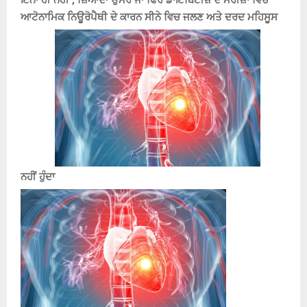
ਇੰਨਾ ਹੀ ਨਹੀਂ , ਜ਼ਿਆਦਾ ਉਮਰ ਜਾਂ ਫਿਰ ਡਾਇਬਿਟੀਜ਼ ਦੇ ਮਰੀਜ਼ਾਂ ਵਿੱਚ
ਆਟੋਨਾਮਿਕ ਨਿਊਰੋਪੈਥੀ ਦੇ ਕਾਰਨ ਸੀਨੇ ਵਿਚ ਜਲਣ ਅਤੇ ਦਰਦ ਮਹਿਸੂਸ
ਨਹੀਂ ਹੁੰਦਾ