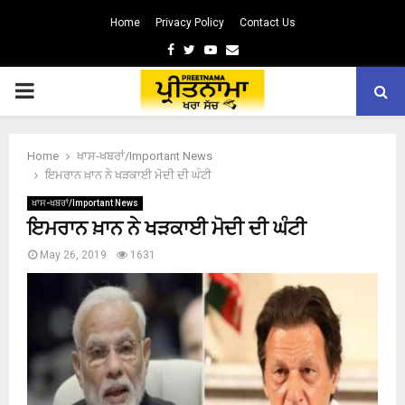
Home
Privacy Policy
Contact Us
Facebook
Twitter
Youtube
Email
PRIMARY
MENU
Home
ਖਾਸ-ਖਬਰਾਂ/Important News
ਇਮਰਾਨ ਖ਼ਾਨ ਨੇ ਖੜਕਾਈ ਮੋਦੀ ਦੀ ਘੰਟੀ
ਖਾਸ-ਖਬਰਾਂ/Important News
ਇਮਰਾਨ ਖ਼ਾਨ ਨੇ ਖੜਕਾਈ ਮੋਦੀ ਦੀ ਘੰਟੀ
May 26, 2019
1631