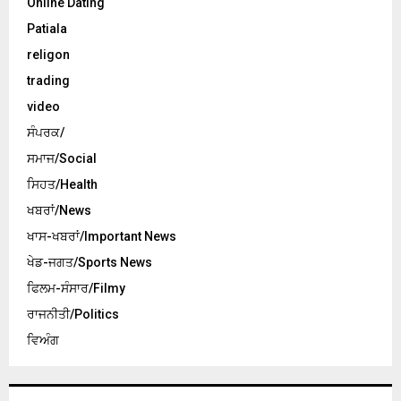
Online Dating
Patiala
religon
trading
video
ਸੰਪਰਕ/
ਸਮਾਜ/Social
ਸਿਹਤ/Health
ਖਬਰਾਂ/News
ਖਾਸ-ਖਬਰਾਂ/Important News
ਖੇਡ-ਜਗਤ/Sports News
ਫਿਲਮ-ਸੰਸਾਰ/Filmy
ਰਾਜਨੀਤੀ/Politics
ਵਿਅੰਗ