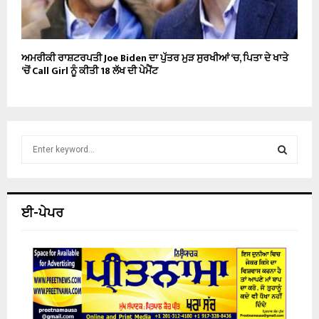
ਅਮਰੀਕੀ ਰਾਸ਼ਟਰਪਤੀ Joe Biden ਦਾ ਪੁੱਤਰ ਮੁੜ ਸੁਰਖੀਆਂ ‘ਚ, ਪਿਤਾ ਦੇ ਖਾਤੇ
‘ਚੋਂ Call Girl ਨੂੰ ਕੀਤੀ 18 ਲੱਖ ਦੀ ਪੇਮੈਂਟ
S
e
a
S
r
c
E
ਈ-ਪੇਪਰ
h
f
A
o
r
R
:
C