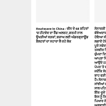
Heatwave In China : ਚੀਨ ਦੇ 68 ਸ਼ਹਿਰਾਂ
ਸੋਨਾਕਸ਼ੀ 
‘ਚ ਹੀਟਵੇਵ ਦਾ ਰੈੱਡ ਅਲਰਟ, ਗਰਮੀ ਨਾਲ
ਬੱਝੇਅਦਾਕ
ਉਖੜੀਆਂ ਸੜਕਾਂ, ਬਚਾਅ ਲਈ ਅੰਡਰਗ੍ਰਾਊਂਡ
ਹੋਇਆ ਸੀ,
ਸ਼ੈਲਟਰਾਂ ਦਾ ਸਹਾਰਾ ਲੈ ਰਹੇ ਲੋਕ
ਲਗਾਏ ਹੋ
ਪੂਰੇ ਸਫੇ
ਤਸਵੀਰ ਵਿ
ਚੁੰਮਦਾ ਦਿ
ਆਪਣਾ ਵ
ਆਉਂਦੇ ਹਨ
ਪੇਪਰ ’ਤੇ
ਜਦੋਂਕਿ ਸ
ਬਾਹ ਫੜੀ 
ਹੈ। ਸੋਨਾ
ਸਾਂਝੀਆਂ
ਸਾਲ ਪਹਿਲ
ਇੱਕ-ਦੂਜੇ
ਇਸ ਨੂੰ ਨ
ਪਿਆਰ ਨੇ 
ਅਗਵਾਈ 