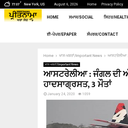
F
New York, US
August 6, 2026
Home
Privacy Policy
77.07
HOME
ਸਮਾਜ/SOCIAL
ਸਿਹਤ/HEALT
ਈ-ਪੇਪਰ/EPAPER
ਸੰਪਰਕ/CONTACT
Home
ਖਾਸ-ਖਬਰਾਂ/Important News
ਆਸਟਰੇਲੀਆ : ਜ
ਖਾਸ-ਖਬਰਾਂ/Important News
ਆਸਟਰੇਲੀਆ : ਜੰਗਲ ਦੀ ਅੱਗ
ਹਾਦਸਾਗ੍ਰਸਤ, 3 ਮੌਤਾਂ
January 24, 2020
1059