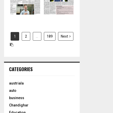
H
2026
2026
1
2
…
189
Next
CATEGORIES
austriala
auto
business
Chandighar
Education