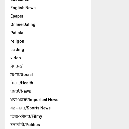
English News
Epaper
Online Dating
Patiala
religon
trading
video
ਸੰਪਰਕ/
ਸਮਾਜ/Social
ਸਿਹਤ/Health
ਖਬਰਾਂ/News
ਖਾਸ-ਖਬਰਾਂ/Important News
ਖੇਡ-ਜਗਤ/Sports News
ਫਿਲਮ-ਸੰਸਾਰ/Filmy
ਰਾਜਨੀਤੀ/Politics