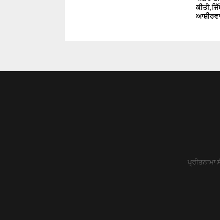
ਕੀਤੀ, ਜਿੱ
ਆਸ਼ੀਰਵਾਦ 
ਪ੍ਰੀਤਨਾਮਾ ਸ