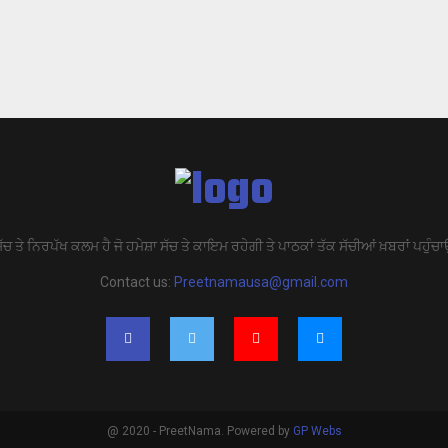
ੱਚ ਤੇ ਨਿਰਪੱਖ ਕਲਮ ਹੈ ਜੋ ਹਮੇਸ਼ਾ ਸੱਚ ਤੇ ਕਾਇਮ ਰਹੇਗੀ ਤੇ ਪਾਠਕਾਂ ਤੱਕ ਸੱਚੀਆਂ ਖ਼ਬਰਾਂ ਪਹੁੰਚਾ
Contact us:
Preetnamausa@gmail.com
@ 2020 - PreetNama. Powered by
GP Webs