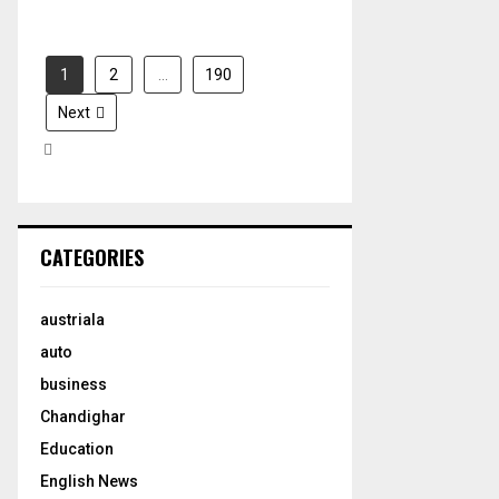
1
2
…
190
Next
CATEGORIES
austriala
auto
business
Chandighar
Education
English News