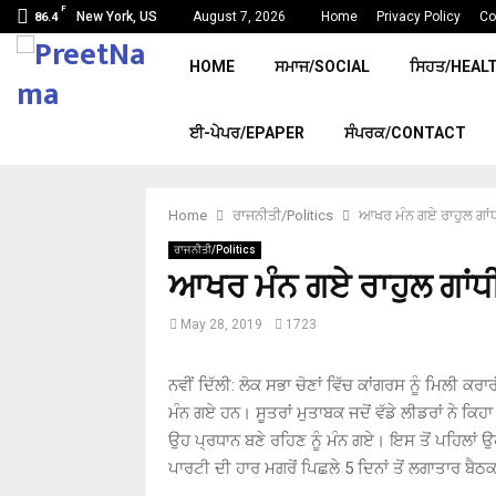
F
New York, US
August 7, 2026
Home
Privacy Policy
Co
86.4
HOME
ਸਮਾਜ/SOCIAL
ਸਿਹਤ/HEAL
ਈ-ਪੇਪਰ/EPAPER
ਸੰਪਰਕ/CONTACT
Home
ਰਾਜਨੀਤੀ/Politics
ਆਖਰ ਮੰਨ ਗਏ ਰਾਹੁਲ ਗਾਂਧ
ਰਾਜਨੀਤੀ/Politics
ਆਖਰ ਮੰਨ ਗਏ ਰਾਹੁਲ ਗਾਂਧੀ
May 28, 2019
1723
ਨਵੀਂ ਦਿੱਲੀ: ਲੋਕ ਸਭਾ ਚੋਣਾਂ ਵਿੱਚ ਕਾਂਗਰਸ ਨੂੰ ਮਿਲੀ ਕ
ਮੰਨ ਗਏ ਹਨ। ਸੂਤਰਾਂ ਮੁਤਾਬਕ ਜਦੋਂ ਵੱਡੇ ਲੀਡਰਾਂ ਨੇ ਕਿਹ
ਉਹ ਪ੍ਰਧਾਨ ਬਣੇ ਰਹਿਣ ਨੂੰ ਮੰਨ ਗਏ। ਇਸ ਤੋਂ ਪਹਿਲਾਂ ਉ
ਪਾਰਟੀ ਦੀ ਹਾਰ ਮਗਰੋਂ ਪਿਛਲੇ 5 ਦਿਨਾਂ ਤੋਂ ਲਗਾਤਾਰ ਬੈਠ