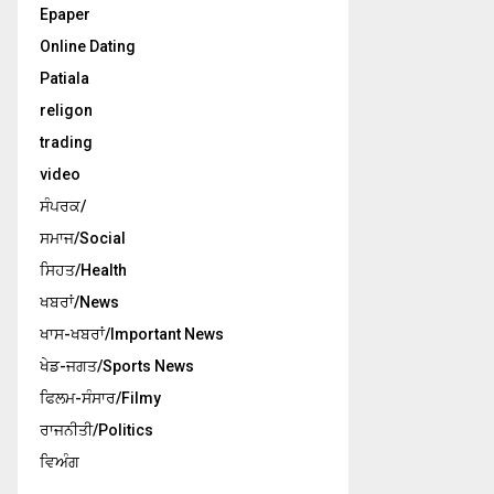
Epaper
Online Dating
Patiala
religon
trading
video
ਸੰਪਰਕ/
ਸਮਾਜ/Social
ਸਿਹਤ/Health
ਖਬਰਾਂ/News
ਖਾਸ-ਖਬਰਾਂ/Important News
ਖੇਡ-ਜਗਤ/Sports News
ਫਿਲਮ-ਸੰਸਾਰ/Filmy
ਰਾਜਨੀਤੀ/Politics
ਵਿਅੰਗ