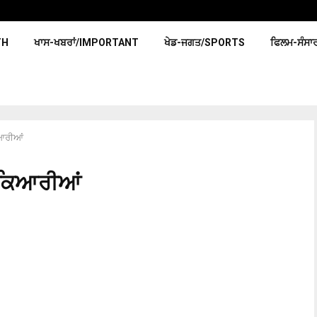
TH
ਖਾਸ-ਖਬਰਾਂ/IMPORTANT
ਖੇਡ-ਜਗਤ/SPORTS
ਫਿਲਮ-ਸੰਸਾ
ਆਰੀਆਂ
 ਕਿਆਰੀਆਂ