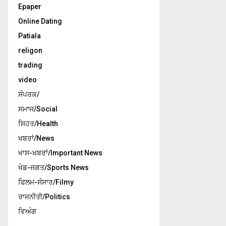
Epaper
Online Dating
Patiala
religon
trading
video
ਸੰਪਰਕ/
ਸਮਾਜ/Social
ਸਿਹਤ/Health
ਖਬਰਾਂ/News
ਖਾਸ-ਖਬਰਾਂ/Important News
ਖੇਡ-ਜਗਤ/Sports News
ਫਿਲਮ-ਸੰਸਾਰ/Filmy
ਰਾਜਨੀਤੀ/Politics
ਵਿਅੰਗ