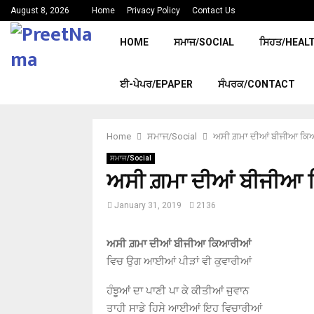
August 8, 2026
Home
Privacy Policy
Contact Us
HOME
ਸਮਾਜ/SOCIAL
ਸਿਹਤ/HEAL
ਈ-ਪੇਪਰ/EPAPER
ਸੰਪਰਕ/CONTACT
Home
ਸਮਾਜ/Social
ਅਸੀ ਗ਼ਮਾ ਦੀਆਂ ਬੀਜੀਆ ਕਿ
ਸਮਾਜ/Social
ਅਸੀ ਗ਼ਮਾ ਦੀਆਂ ਬੀਜੀਆ
January 31, 2019
2136
ਅਸੀ ਗ਼ਮਾ ਦੀਆਂ ਬੀਜੀਆ ਕਿਆਰੀਆਂ
ਵਿਚ ਉਗ ਆਈਆਂ ਪੀੜਾਂ ਵੀ ਕੁਵਾਰੀਆਂ
ਹੰਝੂਆਂ ਦਾ ਪਾਣੀ ਪਾ ਕੇ ਕੀਤੀਆਂ ਜੁਵਾਨ
ਤਾਹੀ ਸਾਡੇ ਹਿਸੇ ਆਈਆਂ ਇਹ ਵਿਚਾਰੀਆਂ