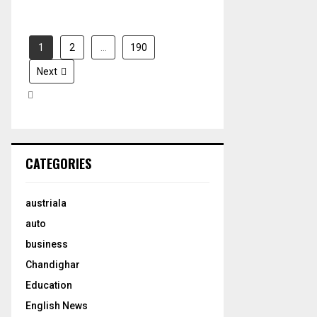
1
2
…
190
Next
CATEGORIES
austriala
auto
business
Chandighar
Education
English News