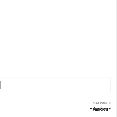
NEXT POST
* ਲੋਕਤੰਤਰ *