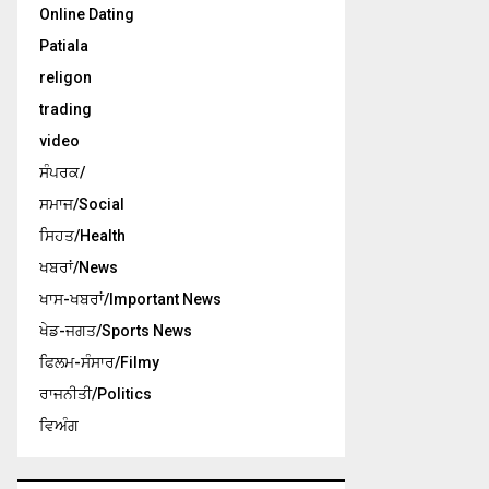
Online Dating
Patiala
religon
trading
video
ਸੰਪਰਕ/
ਸਮਾਜ/Social
ਸਿਹਤ/Health
ਖਬਰਾਂ/News
ਖਾਸ-ਖਬਰਾਂ/Important News
ਖੇਡ-ਜਗਤ/Sports News
ਫਿਲਮ-ਸੰਸਾਰ/Filmy
ਰਾਜਨੀਤੀ/Politics
ਵਿਅੰਗ