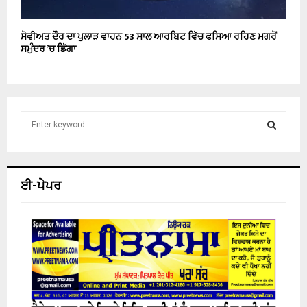
ਸੋਵੀਅਤ ਦੌਰ ਦਾ ਪੁਲਾੜ ਵਾਹਨ 53 ਸਾਲ ਆਰਬਿਟ ਵਿੱਚ ਫਸਿਆ ਰਹਿਣ ਮਗਰੋਂ
ਸਮੁੰਦਰ ’ਚ ਡਿੱਗਾ
S
e
a
S
r
c
E
ਈ-ਪੇਪਰ
h
f
A
o
r
R
:
C
H