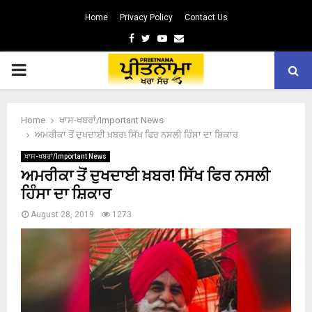
Home
Privacy Policy
Contact Us
Facebook
Twitter
Youtube
Email
PRIMARY
MENU
Home
ਖਾਸ-ਖਬਰਾਂ/Important News
ਅਮਰੀਕਾ ਤੋਂ ਦੁਖਦਾਈ ਖ਼ਬਰ! ਸਿੱਖ ਫਿਰ ਨਸਲੀ ਹਿੰਸਾ ਦਾ ਸ਼ਿਕਾਰ
ਖਾਸ-ਖਬਰਾਂ/Important News
ਅਮਰੀਕਾ ਤੋਂ ਦੁਖਦਾਈ ਖ਼ਬਰ! ਸਿੱਖ ਫਿਰ ਨਸਲੀ
ਹਿੰਸਾ ਦਾ ਸ਼ਿਕਾਰ
August 28, 2019
1273