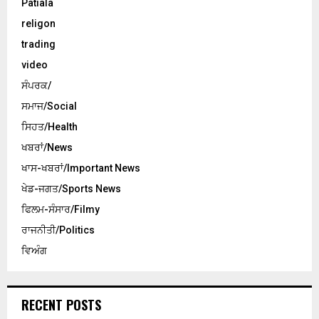
Patiala
religon
trading
video
ਸੰਪਰਕ/
ਸਮਾਜ/Social
ਸਿਹਤ/Health
ਖਬਰਾਂ/News
ਖਾਸ-ਖਬਰਾਂ/Important News
ਖੇਡ-ਜਗਤ/Sports News
ਫਿਲਮ-ਸੰਸਾਰ/Filmy
ਰਾਜਨੀਤੀ/Politics
ਵਿਅੰਗ
RECENT POSTS