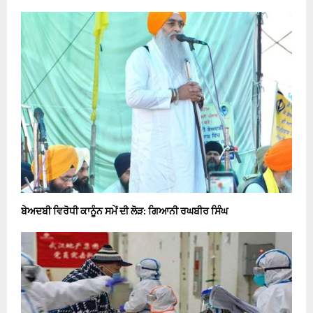
ਬੇਅਦਬੀ ਵਿਰੋਧੀ ਕਾਨੂੰਨ ਸਮੇਂ ਦੀ ਲੋੜ: ਗਿਆਨੀ ਰਘਬੀਰ ਸਿੰਘ