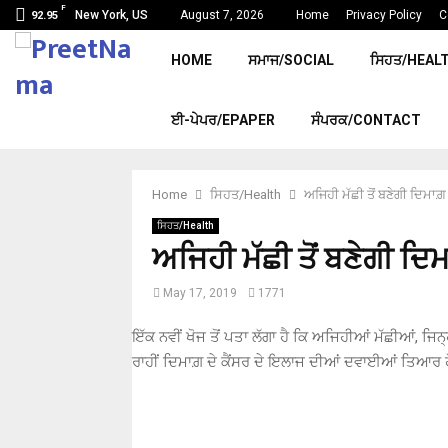
F
New York, US
August 7, 2026
Home
Privacy Policy
C
92.95
HOME
ਸਮਾਜ/SOCIAL
ਸਿਹਤ/HEAL
ਈ-ਪੇਪਰ/EPAPER
ਸੰਪਰਕ/CONTACT
Home
ਸਿਹਤ/Health
ਅਜਿਹੀ ਮੱਛੀ ਤੋਂ ਬਣੇਗੀ ਦਿਮਾਗ਼
ਸਿਹਤ/Health
ਅਜਿਹੀ ਮੱਛੀ ਤੋਂ ਬਣੇਗੀ ਦਿ
May 17, 2019
1771
ਇੱਕ ਨਵੀਂ ਖੋਜ ਤੋਂ ਪਤਾ ਲੱਗਾ ਹੈ ਕਿ ਅਜਿਹੀਆਂ ਮੱਛੀਆਂ, ਜਿਨ੍
ਰਾਹੀਂ ਦਿਮਾਗ਼ ਦੇ ਕੈਂਸਰ ਦੇ ਇਲਾਜ ਦੀਆਂ ਦਵਾਈਆਂ ਤਿਆਰ