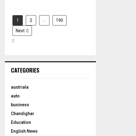
1
2
…
190
Next
CATEGORIES
austriala
auto
business
Chandighar
Education
English News