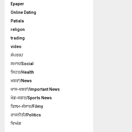
Epaper
Online Dating
Patiala
religon
trading
video
ਸੰਪਰਕ/
ਸਮਾਜ/Social
ਸਿਹਤ/Health
ਖਬਰਾਂ/News
ਖਾਸ-ਖਬਰਾਂ/Important News
ਖੇਡ-ਜਗਤ/Sports News
ਫਿਲਮ-ਸੰਸਾਰ/Filmy
ਰਾਜਨੀਤੀ/Politics
ਵਿਅੰਗ